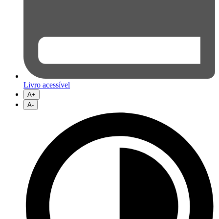
Livro acessível
A+
A-