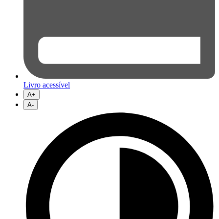
Livro acessível
A+
A-