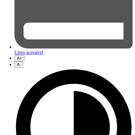
Livro acessível
A+
A-