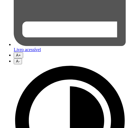
Livro acessível
A+
A-