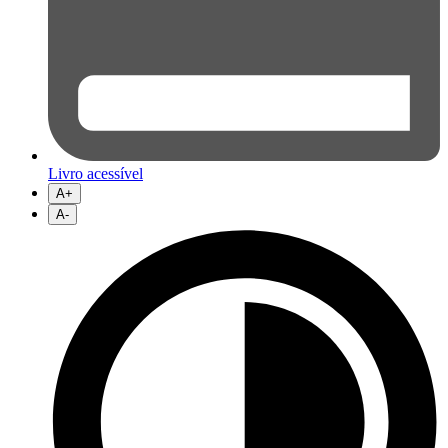
Livro acessível
A+
A-