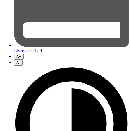
Livro acessível
A+
A-