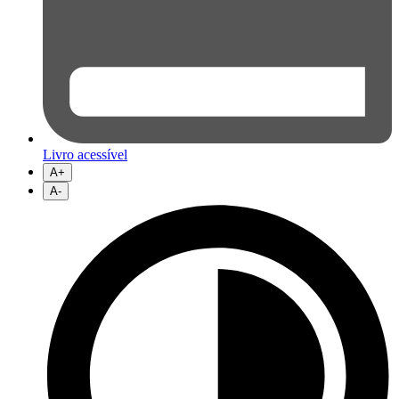
Livro acessível
A+
A-