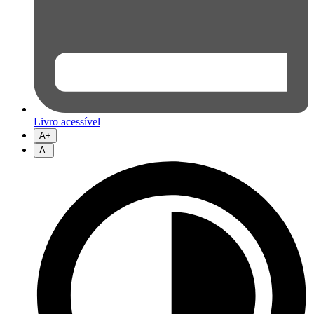
Livro acessível
A+
A-