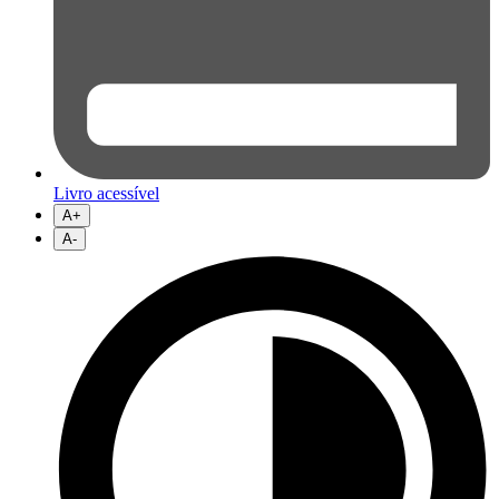
Livro acessível
A+
A-