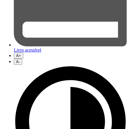
Livro acessível
A+
A-