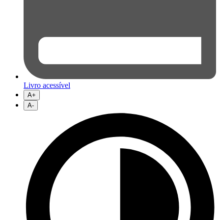
Livro acessível
A+
A-