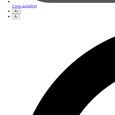
Livro acessível
A+
A-