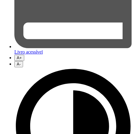
Livro acessível
A+
A-