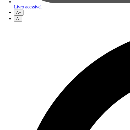
Livro acessível
A+
A-