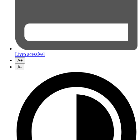
Livro acessível
A+
A-