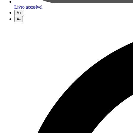
Livro acessível
A+
A-