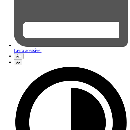
Livro acessível
A+
A-