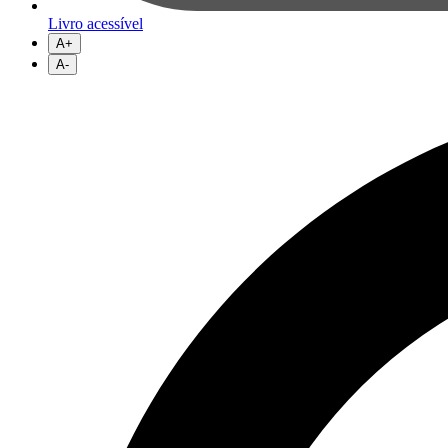
Livro acessível
A+
A-