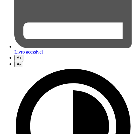
Livro acessível
A+
A-