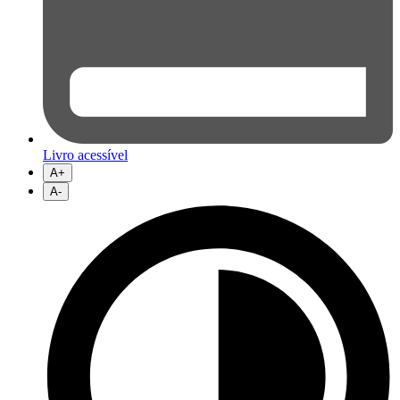
Livro acessível
A+
A-