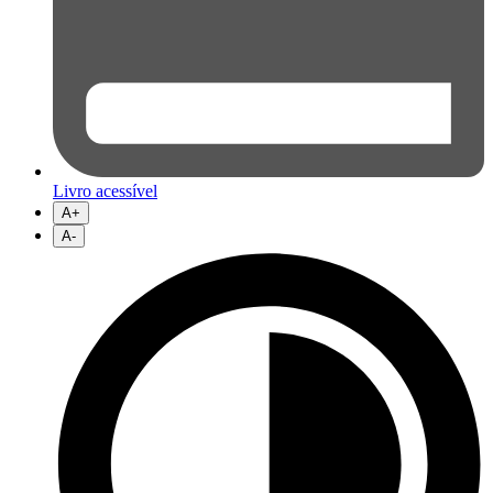
Livro acessível
A+
A-