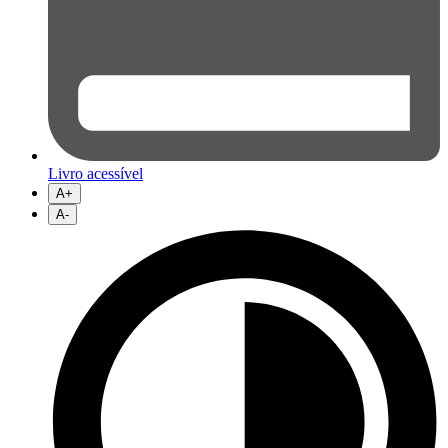
Livro acessível
A+
A-