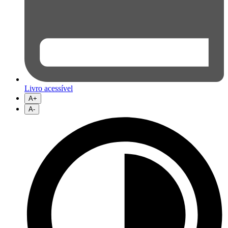
Livro acessível
A+
A-