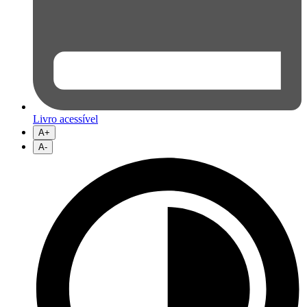
Livro acessível
A+
A-