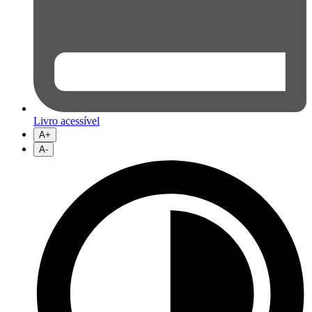
Livro acessível
A+
A-