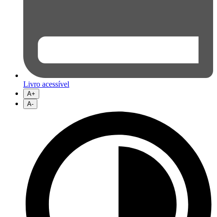
Livro acessível
A+
A-