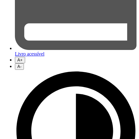
Livro acessível
A+
A-