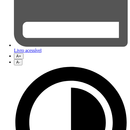
Livro acessível
A+
A-