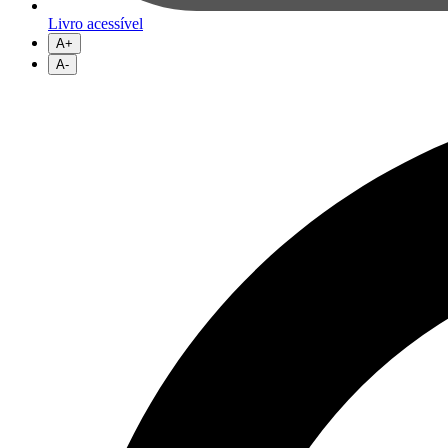
Livro acessível
A+
A-