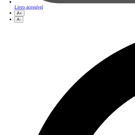
Livro acessível
A+
A-