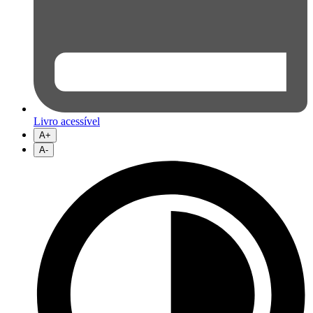
Livro acessível
A+
A-