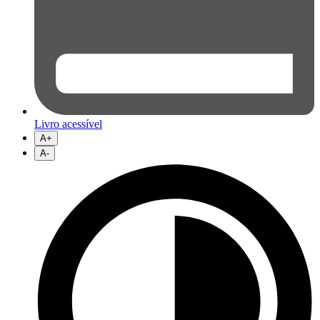
Livro acessível
A+
A-