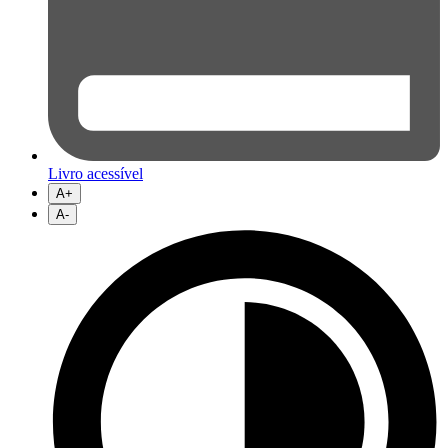
Livro acessível
A+
A-