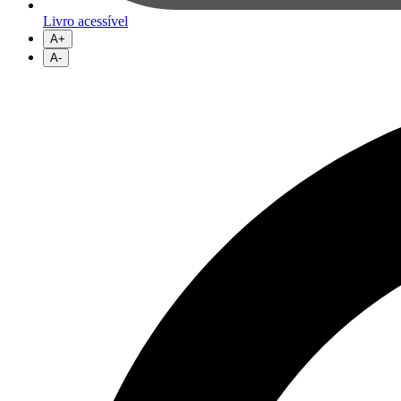
Livro acessível
A+
A-