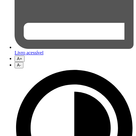
Livro acessível
A+
A-