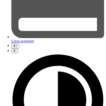
Livro acessível
A+
A-