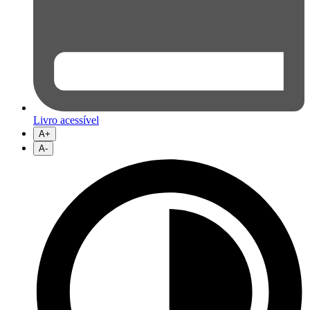
Livro acessível
A+
A-