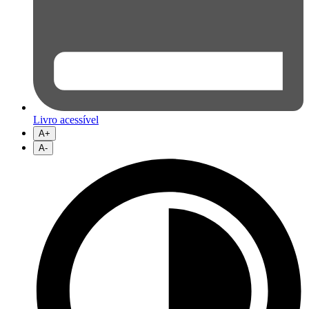
Livro acessível
A+
A-