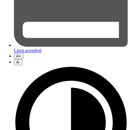
Livro acessível
A+
A-