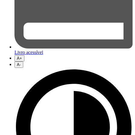
Livro acessível
A+
A-