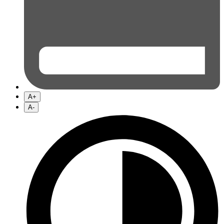
A+
A-