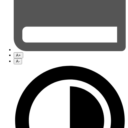
A+
A-