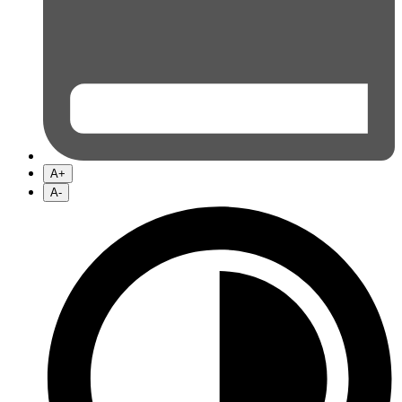
A+
A-