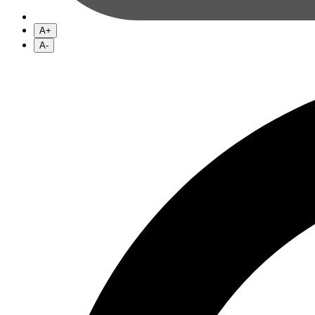
A+
A-