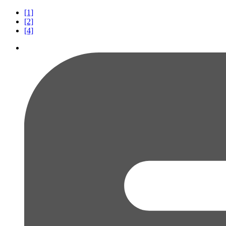
[1]
[2]
[4]