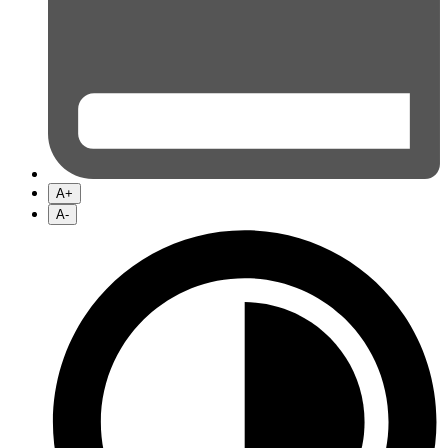
A+
A-