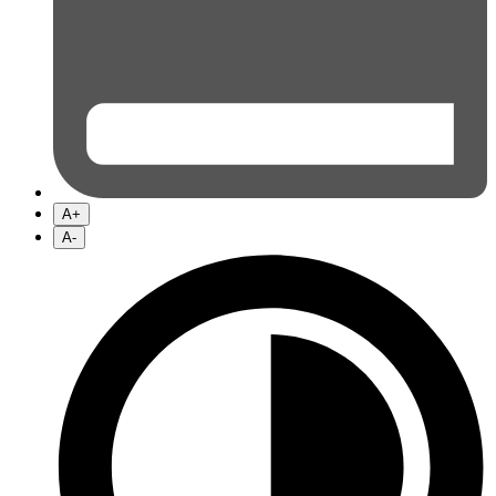
A+
A-