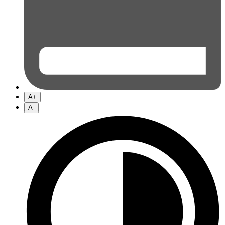
A+
A-