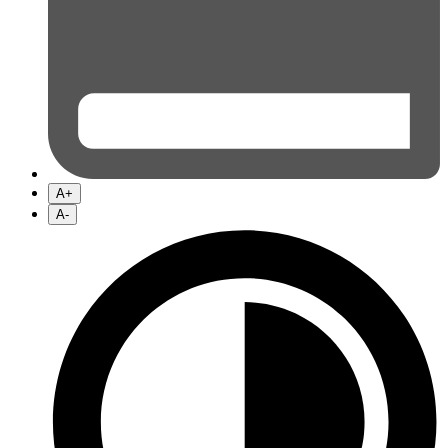
A+
A-