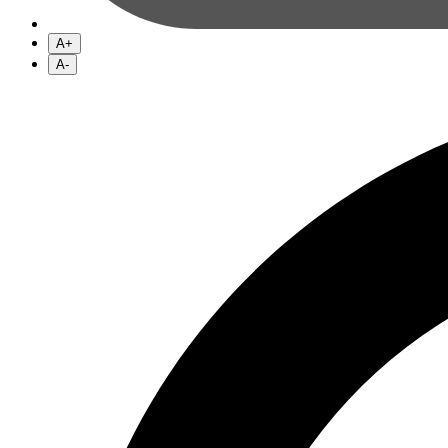
A+
A-