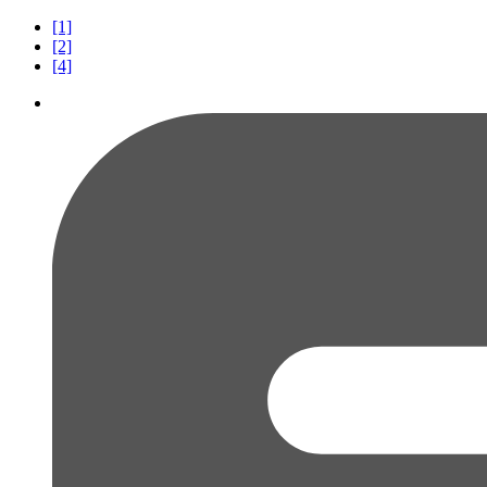
[1]
[2]
[4]