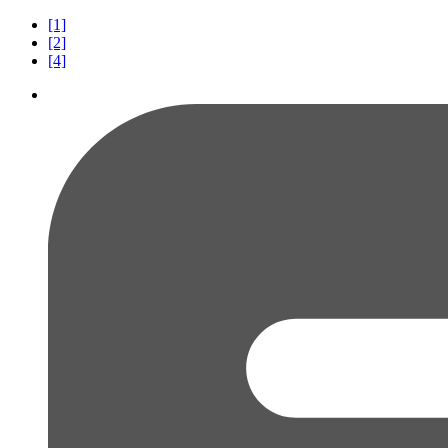
[1]
[2]
[4]