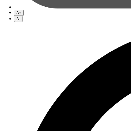
A+
A-